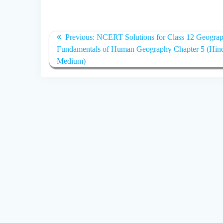
Post
Previous:
Previous
NCERT Solutions for Class 12 Geogra
navigation
Fundamentals of Human Geography Chapter 5 (Hin
post:
Medium)