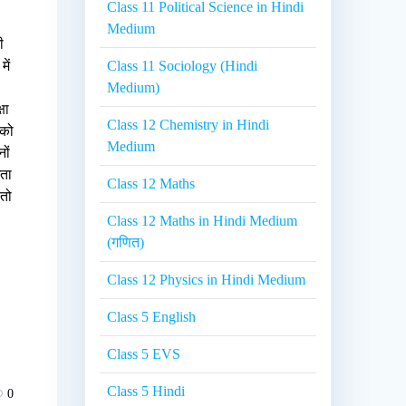
Class 11 Political Science in Hindi
Medium
ी
ें
Class 11 Sociology (Hindi
Medium)
षा
Class 12 Chemistry in Hindi
 को
Medium
ों
धता
Class 12 Maths
 तो
Class 12 Maths in Hindi Medium
(गणित)
Class 12 Physics in Hindi Medium
Class 5 English
Class 5 EVS
Class 5 Hindi
0