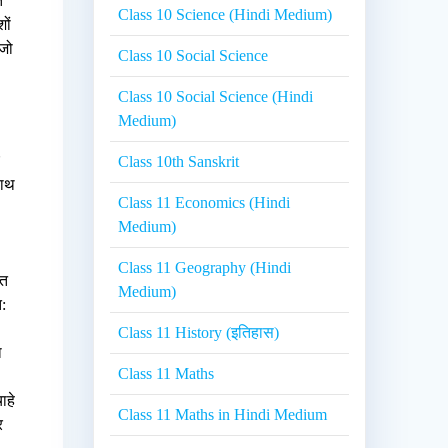
त
Class 10 Science (Hindi Medium)
ों
 जो
Class 10 Social Science
Class 10 Social Science (Hindi
Medium)
ए
Class 10th Sanskrit
साथ
Class 11 Economics (Hindi
Medium)
Class 11 Geography (Hindi
ात
Medium)
त:
Class 11 History (इतिहास)
ा
Class 11 Maths
ाहे
Class 11 Maths in Hindi Medium
र