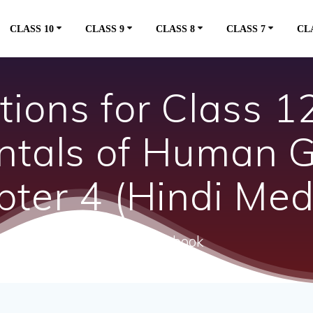
CLASS 10
CLASS 9
CLASS 8
CLASS 7
CL
ions for Class 
tals of Human 
ter 4 (Hindi Me
ncert textbook