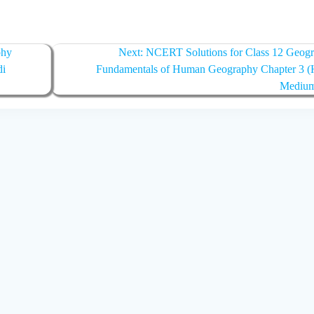
phy
Next:
Next
NCERT Solutions for Class 12 Geog
di
Fundamentals of Human Geography Chapter 3 (
post:
Mediu